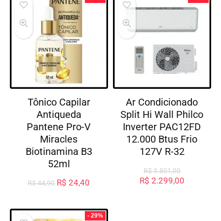
Tônico Capilar
Ar Condicionado
Antiqueda
Split Hi Wall Philco
Pantene Pro-V
Inverter PAC12FD
Miracles
12.000 Btus Frio
Biotinamina B3
127V R-32
52ml
R$
3.801,00
R$
2.299,00
R$
24,40
R$
44,90
- 29%