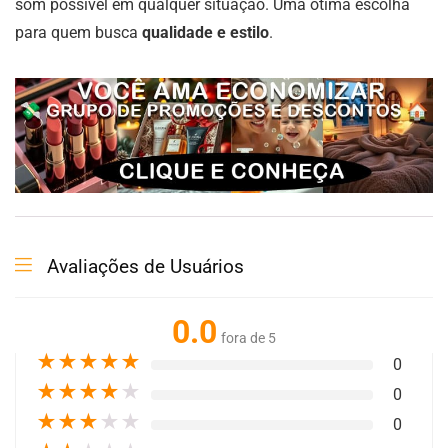
som possível em qualquer situação. Uma ótima escolha
para quem busca
qualidade e estilo
.
Avaliações de Usuários
0.0
fora de 5
★
★
★
★
★
0
★
★
★
★
★
0
★
★
★
★
★
0