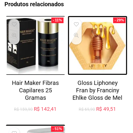
Produtos relacionados
- 11%
- 29%
Hair Maker Fibras
Gloss Liphoney
Capilares 25
Fran by Franciny
Gramas
Ehlke Gloss de Mel
R$
142,41
R$
49,51
R$
159,90
R$
69,90
- 51%