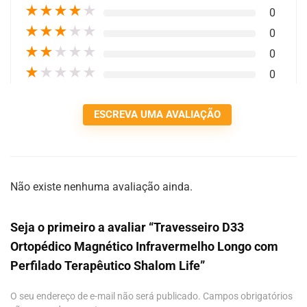
★
★
★
★
★
0
★
★
★
★
★
0
★
★
★
★
★
0
★
★
★
★
★
0
ESCREVA UMA AVALIAÇÃO
Não existe nenhuma avaliação ainda.
Seja o primeiro a avaliar “Travesseiro D33
Ortopédico Magnético Infravermelho Longo com
Perfilado Terapêutico Shalom Life”
O seu endereço de e-mail não será publicado.
Campos obrigatórios