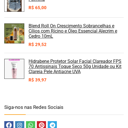
R$
65,00
Blend Roll On Crescimento Sobrancelhas e
Cílios com Rícino e Óleo Essencial Alecrim e
Cedro 10mL
R$
29,52
Hidrabene Protetor Solar Facial Clareador FPS
70 Antissinais Toque Seco 50g Unidade ou Kit
Clareia Pele Antiacne UVA
R$
39,97
Siga-nos nas Redes Sociais