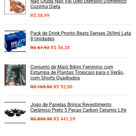
Não Gruda Não Vai Óleo Utensilio Domestico
Cozinha Dieta
R$
38,99
Pack de Drink Pronto Beats Senses 269ml Lata
8 Unidades
R$
47,92
R$
36,28
Conjunto de Maiô Bikini Feminino com
Estampa de Plantas Tropicais para o Verão,
com Shorts Quadrados
R$
169,55
R$
92,00
Jogo de Panelas Brinox Revestimento
Cerâmico Preto 5 Peças Carbon Ceramic Life
R$
899,90
R$
441,59