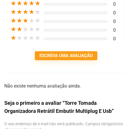
★
★
★
★
★
0
★
★
★
★
★
0
★
★
★
★
★
0
★
★
★
★
★
0
★
★
★
★
★
0
ESCREVA UMA AVALIAÇÃO
Não existe nenhuma avaliação ainda.
Seja o primeiro a avaliar “Torre Tomada
Organizadora Retrátil Embutir Multiplug E Usb”
O seu endereço de e-mail não será publicado.
Campos obrigatórios