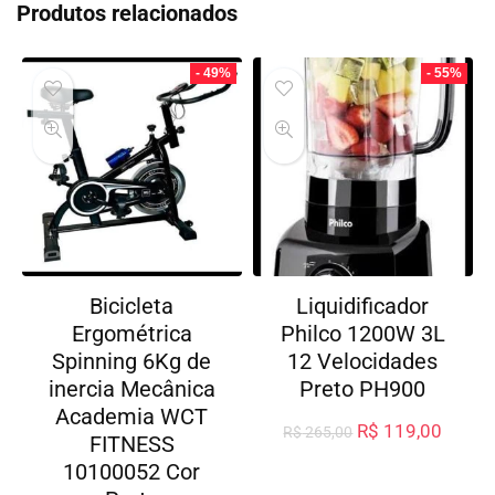
Produtos relacionados
- 49%
- 55%
Bicicleta
Liquidificador
Ergométrica
Philco 1200W 3L
Spinning 6Kg de
12 Velocidades
inercia Mecânica
Preto PH900
Academia WCT
R$
119,00
R$
265,00
FITNESS
10100052 Cor