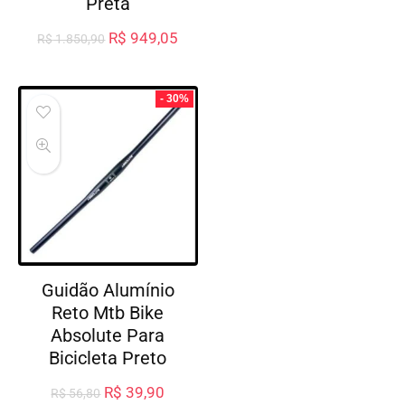
Preta
R$
949,05
R$
1.850,90
- 30%
Guidão Alumínio
Reto Mtb Bike
Absolute Para
Bicicleta Preto
R$
39,90
R$
56,80