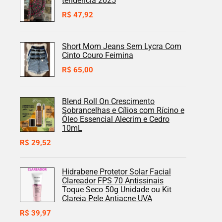
tendência 2025
R$
47,92
Short Mom Jeans Sem Lycra Com
Cinto Couro Feimina
R$
65,00
Blend Roll On Crescimento
Sobrancelhas e Cílios com Rícino e
Óleo Essencial Alecrim e Cedro
10mL
R$
29,52
Hidrabene Protetor Solar Facial
Clareador FPS 70 Antissinais
Toque Seco 50g Unidade ou Kit
Clareia Pele Antiacne UVA
R$
39,97