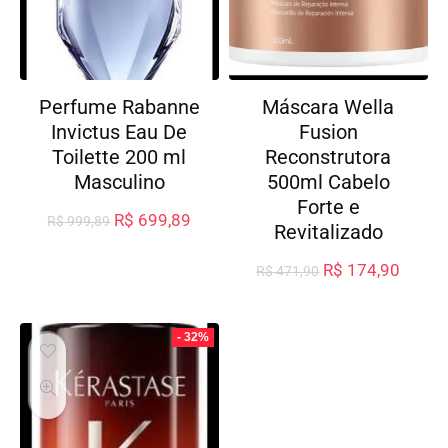
Perfume Rabanne
Máscara Wella
Invictus Eau De
Fusion
Toilette 200 ml
Reconstrutora
Masculino
500ml Cabelo
Forte e
R$
699,89
R$
999,89
Revitalizado
R$
174,90
R$
471,90
- 32%