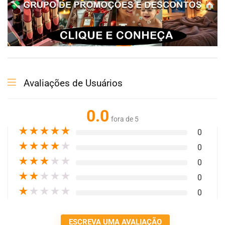
Avaliações de Usuários
0.0
fora de 5
★
★
★
★
★
0
★
★
★
★
★
0
★
★
★
★
★
0
★
★
★
★
★
0
★
★
★
★
★
0
ESCREVA UMA AVALIAÇÃO