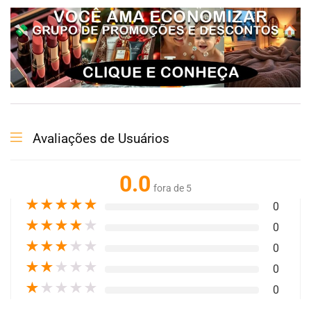
Avaliações de Usuários
0.0
fora de 5
★
★
★
★
★
0
★
★
★
★
★
0
★
★
★
★
★
0
★
★
★
★
★
0
★
★
★
★
★
0