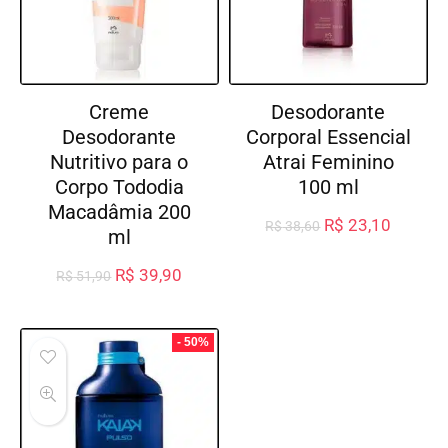
Creme
Desodorante
Desodorante
Corporal Essencial
Nutritivo para o
Atrai Feminino
Corpo Tododia
100 ml
Macadâmia 200
R$
23,10
R$
38,60
ml
R$
39,90
R$
51,90
- 50%