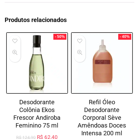
Produtos relacionados
- 50%
- 40%
Desodorante
Refil Óleo
Colônia Ekos
Desodorante
Frescor Andiroba
Corporal Sève
Feminino 75 ml
Amêndoas Doces
Intensa 200 ml
R$
62,40
R$
124,90