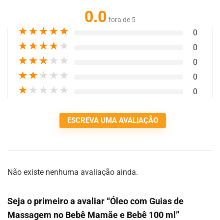
0.0
fora de 5
★
★
★
★
★
0
★
★
★
★
★
0
★
★
★
★
★
0
★
★
★
★
★
0
★
★
★
★
★
0
ESCREVA UMA AVALIAÇÃO
Não existe nenhuma avaliação ainda.
Seja o primeiro a avaliar “Óleo com Guias de
Massagem no Bebê Mamãe e Bebê 100 ml”