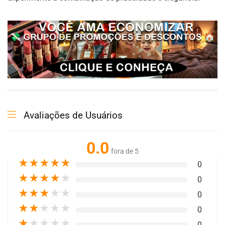
Avaliações de Usuários
0.0
fora de 5
★
★
★
★
★
0
★
★
★
★
★
0
★
★
★
★
★
0
★
★
★
★
★
0
★
★
★
★
★
0