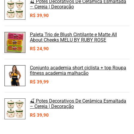
🍒 Potes Decorativos De Cerâmica Esmaltada
– Cereja | Decoração
R$
39,90
Paleta Trio de Blush Cintilante e Matte All
About Cheeks MELU BY RUBY ROSE
R$
24,90
Conjunto academia short ciclista + top Roupa
fitness academia malhação
R$
39,99
🍒 Potes Decorativos De Cerâmica Esmaltada
– Cereja | Decoração
R$
39,90