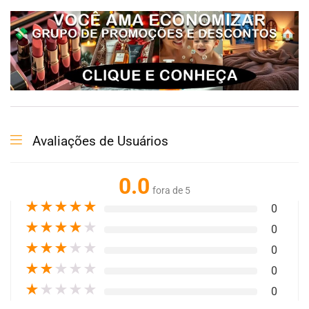
Avaliações de Usuários
0.0
fora de 5
★
★
★
★
★
0
★
★
★
★
★
0
★
★
★
★
★
0
★
★
★
★
★
0
★
★
★
★
★
0