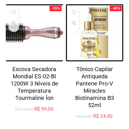
- 55%
- 46%
Escova Secadora
Tônico Capilar
Mondial ES-02-BI
Antiqueda
1200W 3 Níveis de
Pantene Pro-V
Temperatura
Miracles
Tourmaline Íon
Biotinamina B3
52ml
R$
99,00
R$
219,90
R$
24,40
R$
44,90