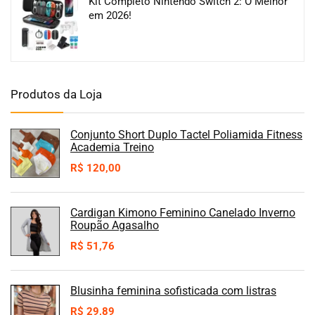
Kit Completo Nintendo Switch 2: O Melhor
em 2026!
Produtos da Loja
Conjunto Short Duplo Tactel Poliamida Fitness
Academia Treino
R$
120,00
Cardigan Kimono Feminino Canelado Inverno
Roupão Agasalho
R$
51,76
Blusinha feminina sofisticada com listras
R$
29,89