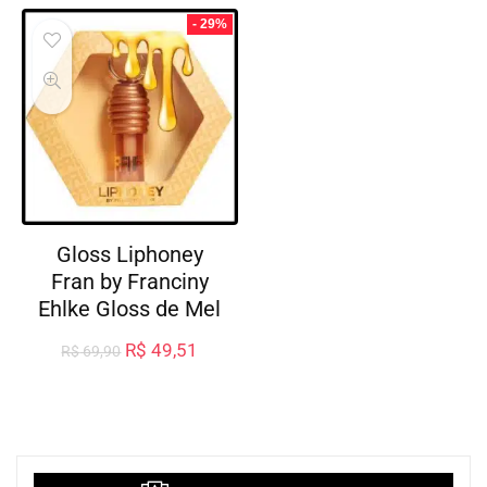
- 29%
Gloss Liphoney
Fran by Franciny
Ehlke Gloss de Mel
R$
49,51
R$
69,90