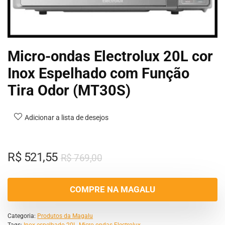
Micro-ondas Electrolux 20L cor
Inox Espelhado com Função
Tira Odor (MT30S)
Adicionar a lista de desejos
R$
521,55
R$
769,00
COMPRE NA MAGALU
Categoria:
Produtos da Magalu
Tags:
Inox espelhado 20L
,
Micro-ondas Electrolux