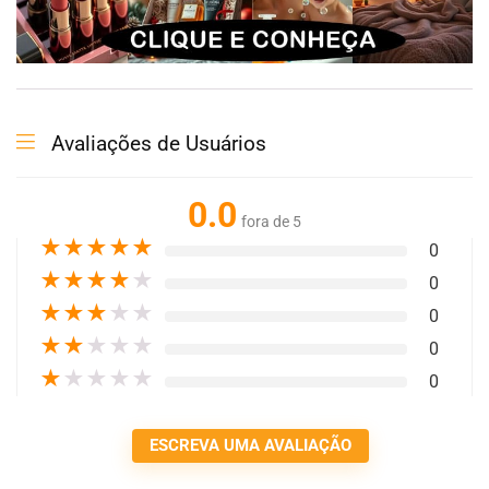
Avaliações de Usuários
0.0
fora de 5
★
★
★
★
★
0
★
★
★
★
★
0
★
★
★
★
★
0
★
★
★
★
★
0
★
★
★
★
★
0
ESCREVA UMA AVALIAÇÃO