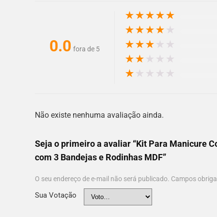
★
★
★
★
★
★
★
★
★
★
0.0
★
★
★
★
★
fora de 5
★
★
★
★
★
★
★
★
★
★
Não existe nenhuma avaliação ainda.
Seja o primeiro a avaliar “Kit Para Manicure 
com 3 Bandejas e Rodinhas MDF”
O seu endereço de e-mail não será publicado.
Campos obriga
Sua Votação