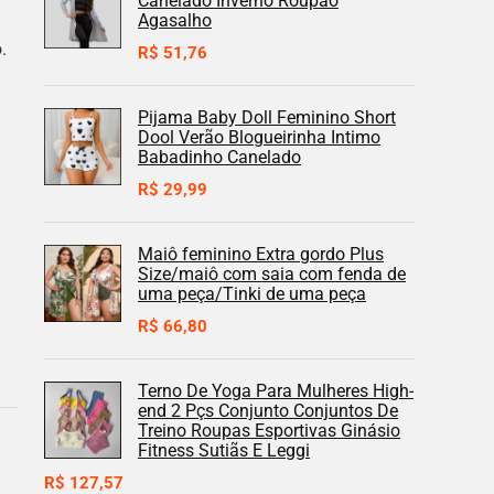
Canelado Inverno Roupão
Agasalho
.
R$
51,76
Pijama Baby Doll Feminino Short
Dool Verão Blogueirinha Intimo
Babadinho Canelado
R$
29,99
Maiô feminino Extra gordo Plus
Size/maiô com saia com fenda de
uma peça/Tinki de uma peça
R$
66,80
Terno De Yoga Para Mulheres High-
end 2 Pçs Conjunto Conjuntos De
Treino Roupas Esportivas Ginásio
Fitness Sutiãs E Leggi
R$
127,57