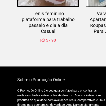
Tenis feminino
Vara
plataforma para trabalho
Aparta
passeio e dia a dia
Roupas 
Casual
Para 
R$
57,90
Sobre o Promoção Online
O Promoção Online é o seu guia confiável para encontrar as
melhores ofertas e descontos da Amazon. Aqui você descobre
produtos de qualidade com avaliações reais, comparativos e links
diretos para economizar de verdade. Atualizamos diariamente