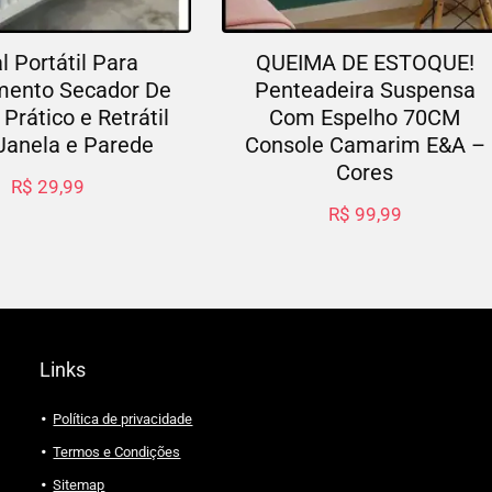
l Portátil Para
QUEIMA DE ESTOQUE!
mento Secador De
Penteadeira Suspensa
Prático e Retrátil
Com Espelho 70CM
Janela e Parede
Console Camarim E&A –
Cores
R$
29,99
R$
99,99
Links
Política de privacidade
Termos e Condições
Sitemap