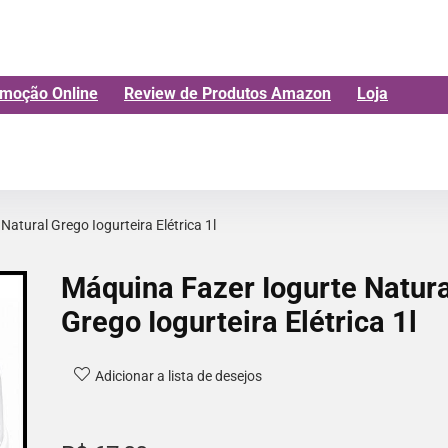
moção Online
Review de Produtos Amazon
Loja
atural Grego Iogurteira Elétrica 1l
Máquina Fazer Iogurte Natura
Grego Iogurteira Elétrica 1l
Adicionar a lista de desejos