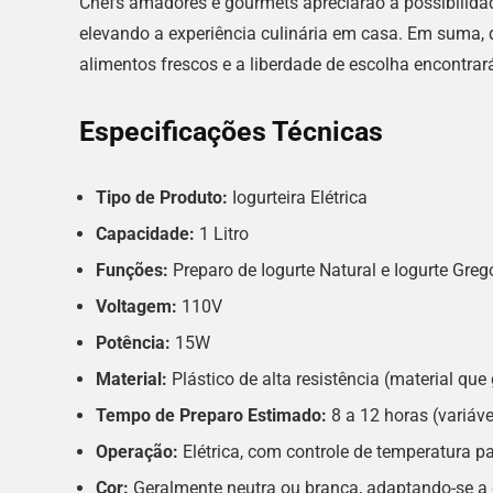
Chefs amadores e gourmets apreciarão a possibilidad
elevando a experiência culinária em casa. Em suma, 
alimentos frescos e a liberdade de escolha encontrará
Especificações Técnicas
Tipo de Produto:
Iogurteira Elétrica
Capacidade:
1 Litro
Funções:
Preparo de Iogurte Natural e Iogurte Greg
Voltagem:
110V
Potência:
15W
Material:
Plástico de alta resistência (material que
Tempo de Preparo Estimado:
8 a 12 horas (variáve
Operação:
Elétrica, com controle de temperatura p
Cor:
Geralmente neutra ou branca, adaptando-se a 