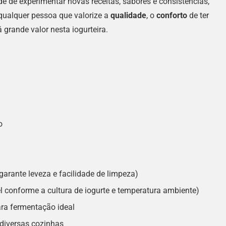
e de experimentar novas receitas, sabores e consistências,
qualquer pessoa que valorize a
qualidade
, o
conforto
de ter
 grande valor nesta iogurteira.
o
 garante leveza e facilidade de limpeza)
l conforme a cultura de iogurte e temperatura ambiente)
ara fermentação ideal
diversas cozinhas