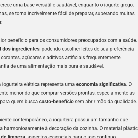
oferece uma base versátil e saudável, enquanto o iogurte grego,
as, se torna incrivelmente fácil de preparar, superando muitas
r.
aior benefício para os consumidores preocupados com a saúde.
al dos ingredientes
, podendo escolher leites de sua preferência
, corantes, açúcares e aditivos artificiais frequentemente
antia de uma alimentação mais pura e saudável.
 iogurteira elétrica representa uma
economia significativa
. O
mente menor do que comprar versões prontas, especialmente as
e para quem busca
custo-benefício
sem abrir mão da qualidade.
ente contemporâneo, a iogurteira possui um tamanho que
ra harmoniosamente à decoração da cozinha. O material plásti
e de limpeza
, aspectos essenciais para o uso contínuo.