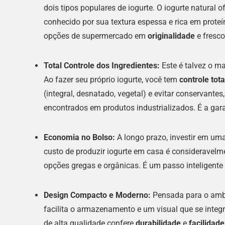
dois tipos populares de iogurte. O iogurte natural 
conhecido por sua textura espessa e rica em proteín
opções de supermercado em
originalidade
e fresco
Total Controle dos Ingredientes:
Este é talvez o m
Ao fazer seu próprio iogurte, você tem
controle tot
(integral, desnatado, vegetal) e evitar conservantes
encontrados em produtos industrializados. É a gar
Economia no Bolso:
A longo prazo, investir em uma
custo de produzir iogurte em casa é consideravel
opções gregas e orgânicas. É um passo inteligent
Design Compacto e Moderno:
Pensada para o ambi
facilita o armazenamento e um visual que se integ
de alta qualidade confere
durabilidade
e
facilidad