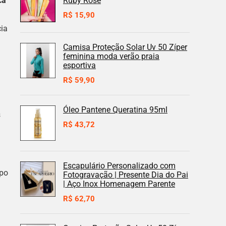
ca
Ruby Rose
R$
15,90
cia
Camisa Proteção Solar Uv 50 Zíper
feminina moda verão praia
esportiva
R$
59,90
Óleo Pantene Queratina 95ml
s
R$
43,72
Escapulário Personalizado com
mpo
Fotogravação | Presente Dia do Pai
| Aço Inox Homenagem Parente
R$
62,70