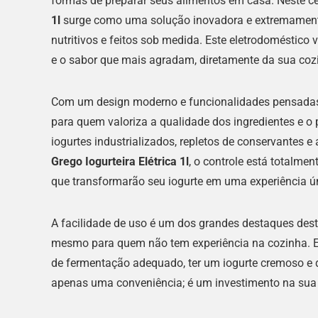
formas de preparar seus alimentos em casa. Neste ce
1l
surge como uma solução inovadora e extremamente 
nutritivos e feitos sob medida. Este eletrodoméstico v
e o sabor que mais agradam, diretamente da sua coz
Com um design moderno e funcionalidades pensadas par
para quem valoriza a qualidade dos ingredientes e o
iogurtes industrializados, repletos de conservantes 
Grego Iogurteira Elétrica 1l
, o controle está totalme
que transformarão seu iogurte em uma experiência ún
A facilidade de uso é um dos grandes destaques deste
mesmo para quem não tem experiência na cozinha. Em
de fermentação adequado, ter um iogurte cremoso e d
apenas uma conveniência; é um investimento na sua 