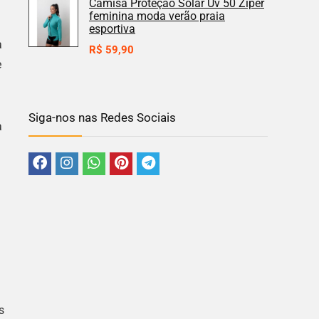
Camisa Proteção Solar Uv 50 Zíper
feminina moda verão praia
esportiva
a
R$
59,90
e
Siga-nos nas Redes Sociais
a
s