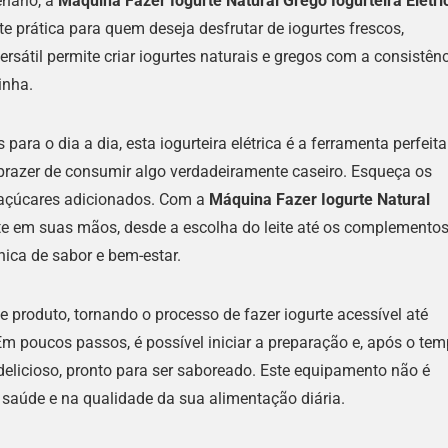
nário, a
Máquina Fazer Iogurte Natural Grego Iogurteira Elétri
prática para quem deseja desfrutar de iogurtes frescos,
ersátil permite criar iogurtes naturais e gregos com a consistên
inha.
a o dia a dia, esta iogurteira elétrica é a ferramenta perfeita
 prazer de consumir algo verdadeiramente caseiro. Esqueça os
e açúcares adicionados. Com a
Máquina Fazer Iogurte Natural
nte em suas mãos, desde a escolha do leite até os complemento
ica de sabor e bem-estar.
 produto, tornando o processo de fazer iogurte acessível até
 poucos passos, é possível iniciar a preparação e, após o te
elicioso, pronto para ser saboreado. Este equipamento não é
saúde e na qualidade da sua alimentação diária.