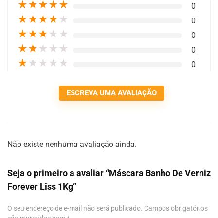
★
★
★
★
★
0
★
★
★
★
★
0
★
★
★
★
★
0
★
★
★
★
★
0
★
★
★
★
★
0
ESCREVA UMA AVALIAÇÃO
Não existe nenhuma avaliação ainda.
Seja o primeiro a avaliar “Máscara Banho De Verniz
Forever Liss 1Kg”
O seu endereço de e-mail não será publicado.
Campos obrigatórios
são marcados com
*