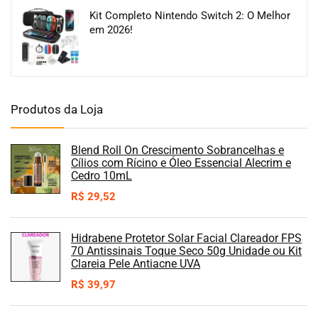
Kit Completo Nintendo Switch 2: O Melhor
em 2026!
Produtos da Loja
Blend Roll On Crescimento Sobrancelhas e
Cílios com Rícino e Óleo Essencial Alecrim e
Cedro 10mL
R$
29,52
Hidrabene Protetor Solar Facial Clareador FPS
70 Antissinais Toque Seco 50g Unidade ou Kit
Clareia Pele Antiacne UVA
R$
39,97