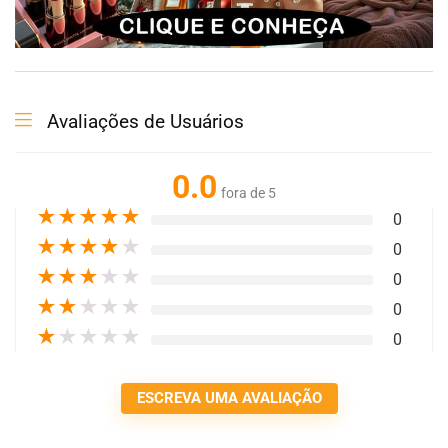
Avaliações de Usuários
0.0
fora de 5
★
★
★
★
★
0
★
★
★
★
★
0
★
★
★
★
★
0
★
★
★
★
★
0
★
★
★
★
★
0
ESCREVA UMA AVALIAÇÃO