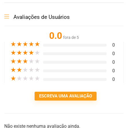
Avaliações de Usuários
0.0
fora de 5
★
★
★
★
★
0
★
★
★
★
★
0
★
★
★
★
★
0
★
★
★
★
★
0
★
★
★
★
★
0
ESCREVA UMA AVALIAÇÃO
Não existe nenhuma avaliação ainda.