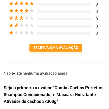
★
★
★
★
★
0
★
★
★
★
★
0
★
★
★
★
★
0
★
★
★
★
★
0
★
★
★
★
★
0
ESCREVA UMA AVALIAÇÃO
Não existe nenhuma avaliação ainda.
Seja o primeiro a avaliar “Combo Cachos Perfeitos
Shampoo Condicionador e Máscara Hidratante
Ativador de cachos 3x300g”