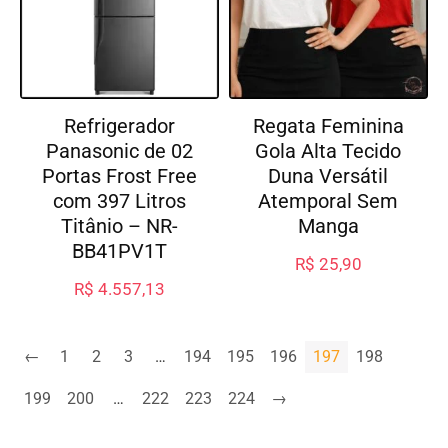
Refrigerador
Regata Feminina
Panasonic de 02
Gola Alta Tecido
Portas Frost Free
Duna Versátil
com 397 Litros
Atemporal Sem
Titânio – NR-
Manga
BB41PV1T
R$
25,90
R$
4.557,13
←
1
2
3
…
194
195
196
197
198
199
200
…
222
223
224
→