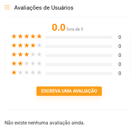
Avaliações de Usuários
0.0
fora de 5
★
★
★
★
★
0
★
★
★
★
★
0
★
★
★
★
★
0
★
★
★
★
★
0
★
★
★
★
★
0
ESCREVA UMA AVALIAÇÃO
Não existe nenhuma avaliação ainda.