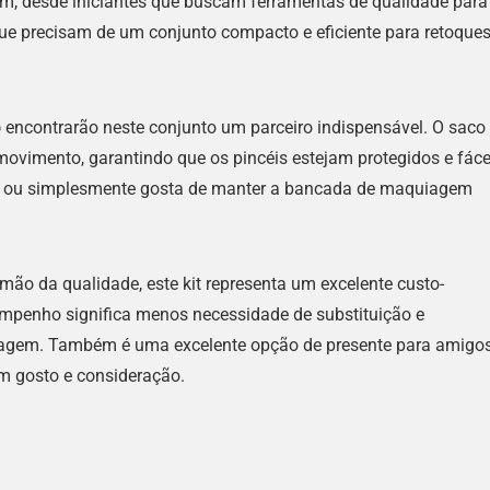
em, desde iniciantes que buscam ferramentas de qualidade para
que precisam de um conjunto compacto e eficiente para retoque
o
encontrarão neste conjunto um parceiro indispensável. O saco
movimento, garantindo que os pincéis estejam protegidos e fáce
nte ou simplesmente gosta de manter a bancada de maquiagem
mão da qualidade, este kit representa um excelente custo-
sempenho significa menos necessidade de substituição e
iagem. Também é uma excelente opção de presente para amigos
 gosto e consideração.