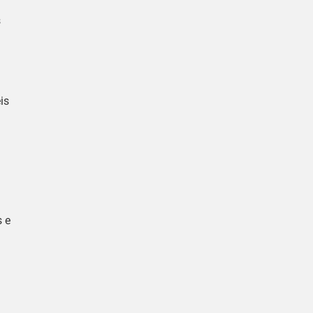
s
is
 e