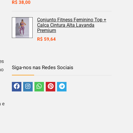
R$
38,00
Conjunto Fitness Feminino Top +
Calça Cintura Alta Lavanda
Premium
R$
59,64
es
Siga-nos nas Redes Sociais
no
a e