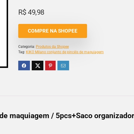
R$
49,98
COMPRE NA SHOPEE
Categoria:
Produtos da Shopee
Tag:
KIKO Milano conjunto de pincéis de maquiagem
s de maquiagem / 5pcs+Saco organizado