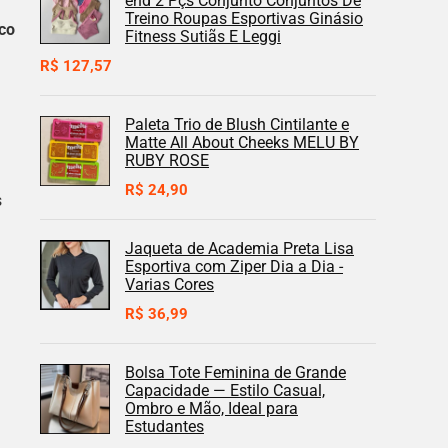
end 2 Pçs Conjunto Conjuntos De
Treino Roupas Esportivas Ginásio
co
Fitness Sutiãs E Leggi
R$
127,57
Paleta Trio de Blush Cintilante e
Matte All About Cheeks MELU BY
RUBY ROSE
R$
24,90
s
Jaqueta de Academia Preta Lisa
Esportiva com Ziper Dia a Dia -
Varias Cores
R$
36,99
Bolsa Tote Feminina de Grande
Capacidade — Estilo Casual,
Ombro e Mão, Ideal para
Estudantes