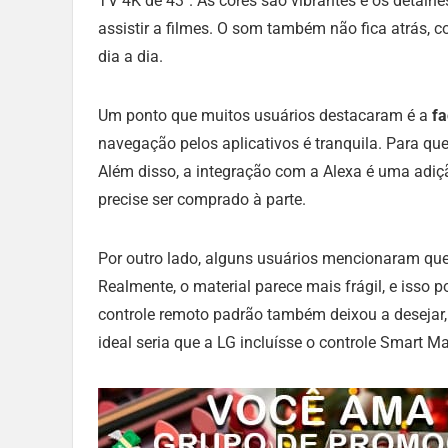
TV 4K de 43″. As cores são vibrantes e os detalhe
assistir a filmes. O som também não fica atrás,
dia a dia.
Um ponto que muitos usuários destacaram é a
fa
navegação pelos aplicativos é tranquila. Para qu
Além disso, a integração com a Alexa é uma adiçã
precise ser comprado à parte.
Por outro lado, alguns usuários mencionaram qu
Realmente, o material parece mais frágil, e iss
controle remoto padrão também deixou a deseja
ideal seria que a LG incluísse o controle Smart Ma