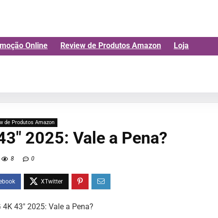
moção Online
Review de Produtos Amazon
Loja
w de Produtos Amazon
43″ 2025: Vale a Pena?
8
0