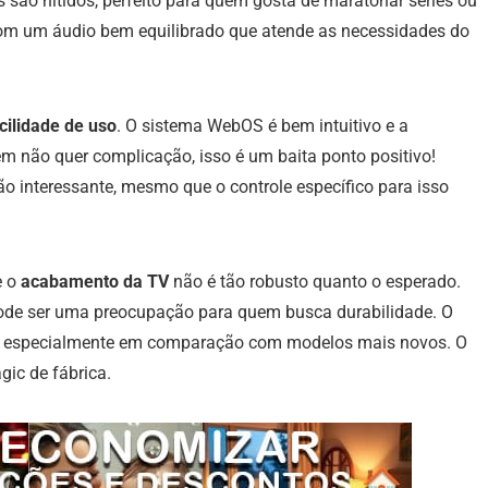
s são nítidos, perfeito para quem gosta de maratonar séries ou
 com um áudio bem equilibrado que atende as necessidades do
cilidade de uso
. O sistema WebOS é bem intuitivo e a
em não quer complicação, isso é um baita ponto positivo!
o interessante, mesmo que o controle específico para isso
e o
acabamento da TV
não é tão robusto quanto o esperado.
o pode ser uma preocupação para quem busca durabilidade. O
r, especialmente em comparação com modelos mais novos. O
gic de fábrica.