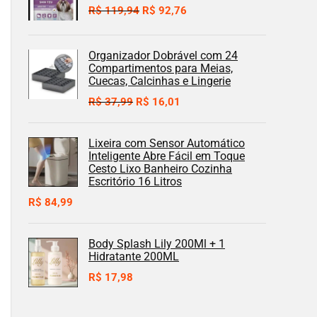
R$
119,94
R$
92,76
Organizador Dobrável com 24
Compartimentos para Meias,
Cuecas, Calcinhas e Lingerie
R$
37,99
R$
16,01
Lixeira com Sensor Automático
Inteligente Abre Fácil em Toque
Cesto Lixo Banheiro Cozinha
Escritório 16 Litros
R$
84,99
Body Splash Lily 200Ml + 1
Hidratante 200ML
R$
17,98