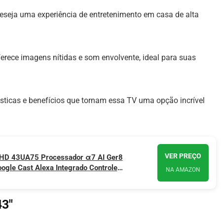
eseja uma experiência de entretenimento em casa de alta
ferece imagens nítidas e som envolvente, ideal para suas
rísticas e benefícios que tornam essa TV uma opção incrível
VER PREÇO
UHD 43UA75 Processador α7 AI Ger8
ogle Cast Alexa Integrado Controle
NA AMAZON
S 25
43″