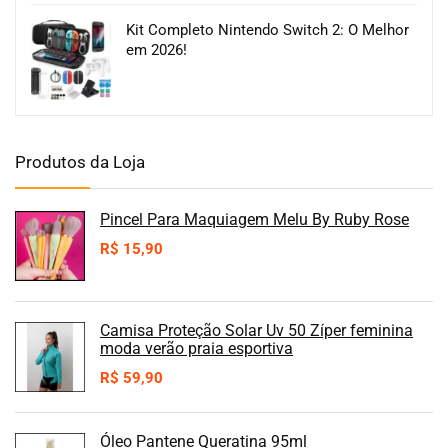
Kit Completo Nintendo Switch 2: O Melhor
em 2026!
Produtos da Loja
Pincel Para Maquiagem Melu By Ruby Rose
R$
15,90
Camisa Proteção Solar Uv 50 Zíper feminina
moda verão praia esportiva
R$
59,90
Óleo Pantene Queratina 95ml