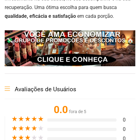
recuperação. Uma ótima escolha para quem busca
qualidade, eficácia e satisfação
em cada porção.
Avaliações de Usuários
0.0
fora de 5
★
★
★
★
★
0
★
★
★
★
★
0
★
★
★
★
★
0