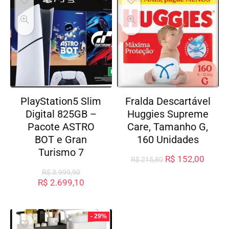
PlayStation5 Slim
Fralda Descartável
Digital 825GB –
Huggies Supreme
Pacote ASTRO
Care, Tamanho G,
BOT e Gran
160 Unidades
Turismo 7
R$
152,00
R$
215,80
R$
3.999,90
R$
2.699,10
- 29%