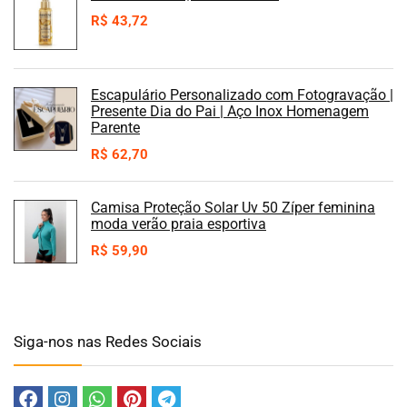
R$
43,72
Escapulário Personalizado com Fotogravação |
Presente Dia do Pai | Aço Inox Homenagem
Parente
R$
62,70
Camisa Proteção Solar Uv 50 Zíper feminina
moda verão praia esportiva
R$
59,90
Siga-nos nas Redes Sociais