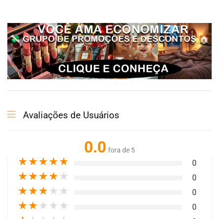
“`
Avaliações de Usuários
0.0
fora de 5
★
★
★
★
★
0
★
★
★
★
★
0
★
★
★
★
★
0
★
★
★
★
★
0