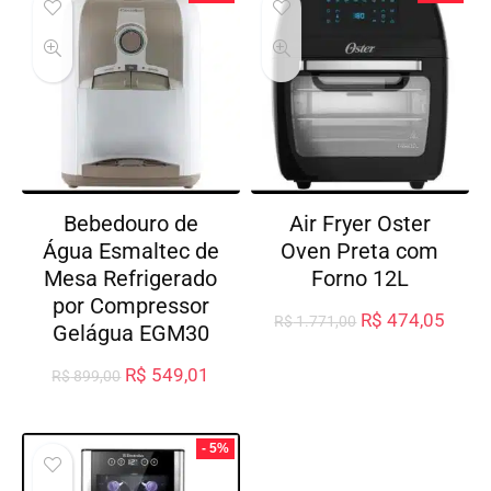
Bebedouro de
Air Fryer Oster
Água Esmaltec de
Oven Preta com
Mesa Refrigerado
Forno 12L
por Compressor
R$
474,05
R$
1.771,00
Gelágua EGM30
R$
549,01
R$
899,00
- 5%