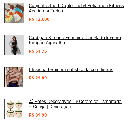
Conjunto Short Duplo Tactel Poliamida Fitness
Academia Treino
R$
120,00
Cardigan Kimono Feminino Canelado Inverno
Roupão Agasalho
R$
51,76
Blusinha feminina sofisticada com listras
R$
29,89
🍒 Potes Decorativos De Cerâmica Esmaltada
– Cereja | Decoração
R$
39,90