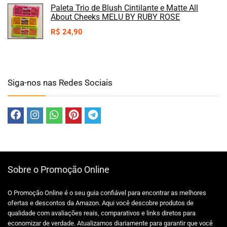
Paleta Trio de Blush Cintilante e Matte All
About Cheeks MELU BY RUBY ROSE
R$
24,90
Siga-nos nas Redes Sociais
Sobre o Promoção Online
O Promoção Online é o seu guia confiável para encontrar as melhores
ofertas e descontos da Amazon. Aqui você descobre produtos de
qualidade com avaliações reais, comparativos e links diretos para
economizar de verdade. Atualizamos diariamente para garantir que você