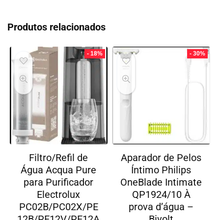
Produtos relacionados
- 18%
- 30%
Filtro/Refil de
Aparador de Pelos
Água Acqua Pure
Íntimo Philips
para Purificador
OneBlade Intimate
Electrolux
QP1924/10 À
PC02B/PC02X/PE
prova d’água –
12B/PE12V/PE12A
Bivolt