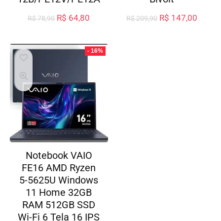
R$
64,80
R$
147,00
R$
78,90
R$
209,90
- 16%
Notebook VAIO
FE16 AMD Ryzen
5-5625U Windows
11 Home 32GB
RAM 512GB SSD
Wi-Fi 6 Tela 16 IPS