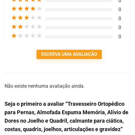
0
★
★
★
★
★
0
★
★
★
★
★
0
★
★
★
★
★
0
★
★
★
★
★
0
ESCREVA UMA AVALIAÇÃO
Não existe nenhuma avaliação ainda.
Seja o primeiro a avaliar “Travesseiro Ortopédico
para Pernas, Almofada Espuma Memória, Alívio de
Dores no Joelho e Quadril, calmante para ciática,
costas, quadris, joelhos, articulações e gravidez”