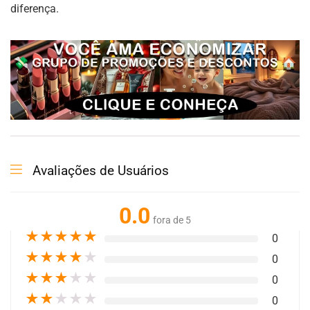
diferença.
Avaliações de Usuários
0.0
fora de 5
★
★
★
★
★
0
★
★
★
★
★
0
★
★
★
★
★
0
★
★
★
★
★
0