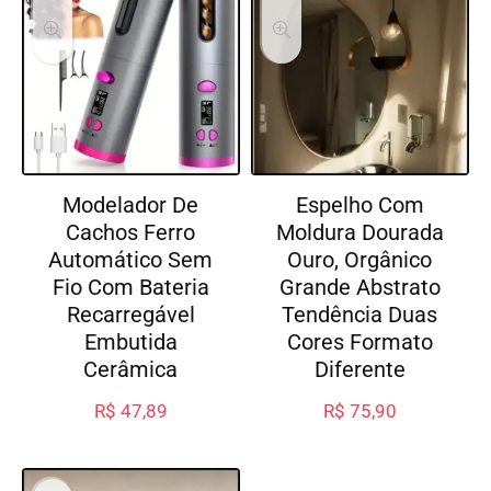
Modelador De
Espelho Com
Cachos Ferro
Moldura Dourada
Automático Sem
Ouro, Orgânico
Fio Com Bateria
Grande Abstrato
Recarregável
Tendência Duas
Embutida
Cores Formato
Cerâmica
Diferente
R$
47,89
R$
75,90