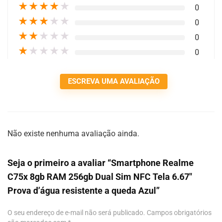
★
★
★
★
★
0
★
★
★
★
★
0
★
★
★
★
★
0
★
★
★
★
★
0
ESCREVA UMA AVALIAÇÃO
Não existe nenhuma avaliação ainda.
Seja o primeiro a avaliar “Smartphone Realme
C75x 8gb RAM 256gb Dual Sim NFC Tela 6.67″
Prova d’água resistente a queda Azul”
O seu endereço de e-mail não será publicado.
Campos obrigatórios