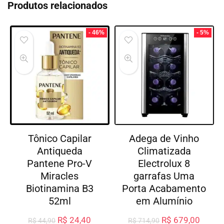
Produtos relacionados
- 46%
- 5%
Tônico Capilar
Adega de Vinho
Antiqueda
Climatizada
Pantene Pro-V
Electrolux 8
Miracles
garrafas Uma
Biotinamina B3
Porta Acabamento
52ml
em Alumínio
R$
24,40
R$
679,00
R$
44,90
R$
714,90