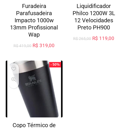
Furadeira
Liquidificador
Parafusadeira
Philco 1200W 3L
Impacto 1000w
12 Velocidades
13mm Profissional
Preto PH900
Wap
R$
119,00
R$
265,00
R$
319,00
R$
419,00
- 50%
Copo Térmico de