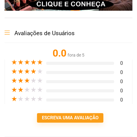
Avaliações de Usuários
0.0
fora de 5
★
★
★
★
★
0
★
★
★
★
★
0
★
★
★
★
★
0
★
★
★
★
★
0
★
★
★
★
★
0
ESCREVA UMA AVALIAÇÃO