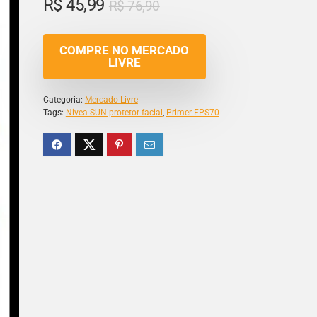
R$
45,99
R$
76,90
COMPRE NO MERCADO
LIVRE
Categoria:
Mercado Livre
Tags:
Nivea SUN protetor facial
,
Primer FPS70