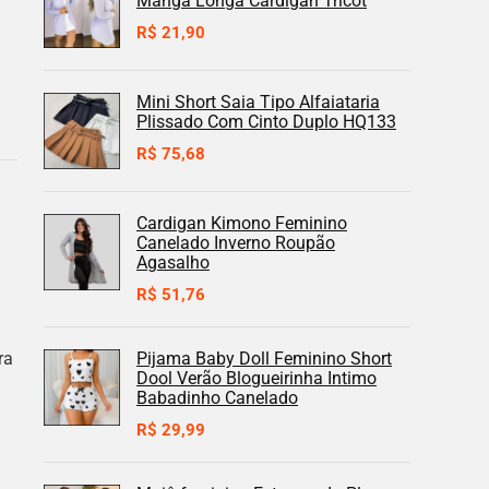
Manga Longa Cardigan Tricot
R$
21,90
Mini Short Saia Tipo Alfaiataria
Plissado Com Cinto Duplo HQ133
R$
75,68
Cardigan Kimono Feminino
Canelado Inverno Roupão
Agasalho
R$
51,76
ra
Pijama Baby Doll Feminino Short
Dool Verão Blogueirinha Intimo
Babadinho Canelado
R$
29,99