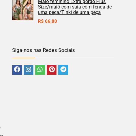
Maiô feminino Extra gordo Plus
Size/maiô com saia com fenda de
uma peça/Tinki de uma peça
R$
66,80
Siga-nos nas Redes Sociais
r