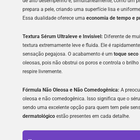
de alto desempenho e, simultaneamente, como um prime
prepara a pele, criando uma superfície lisa e uniform
Essa dualidade oferece uma
economia de tempo e p
Textura Sérum Ultraleve e Invisível:
Diferente de mui
textura extremamente leve e fluida. Ele é rapidament
sensação pegajosa. O acabamento é um
toque seco 
oleosas, pois não obstrui os poros e controla o brilho
respire livremente.
Fórmula Não Oleosa e Não Comedogênica:
A preocu
oleosa e não comedogênica. Isso significa que o sér
sendo uma excelente opção para quem tem pele sensí
dermatológico
estão presentes em cada detalhe.
...