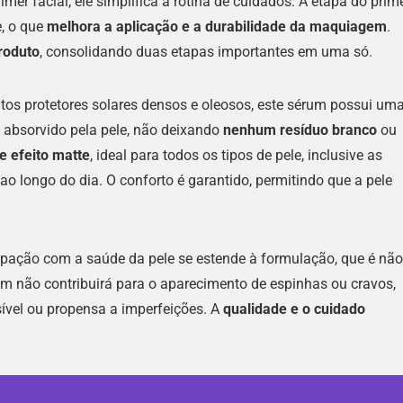
r facial, ele simplifica a rotina de cuidados. A etapa do prim
e, o que
melhora a aplicação e a durabilidade da maquiagem
.
roduto
, consolidando duas etapas importantes em uma só.
tos protetores solares densos e oleosos, este sérum possui um
e absorvido pela pele, não deixando
nenhum resíduo branco
ou
e efeito matte
, ideal para todos os tipos de pele, inclusive as
 ao longo do dia. O conforto é garantido, permitindo que a pele
pação com a saúde da pele se estende à formulação, que é não
um não contribuirá para o aparecimento de espinhas ou cravos,
vel ou propensa a imperfeições. A
qualidade e o cuidado