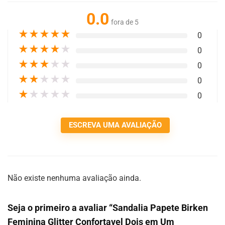
0.0
fora de 5
★
★
★
★
★
0
★
★
★
★
★
0
★
★
★
★
★
0
★
★
★
★
★
0
★
★
★
★
★
0
ESCREVA UMA AVALIAÇÃO
Não existe nenhuma avaliação ainda.
Seja o primeiro a avaliar “Sandalia Papete Birken
Feminina Glitter Confortavel Dois em Um