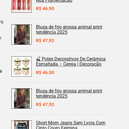
Alta Pigmentação
R$
46,90
ra
Blusa de frio grossa animal print
tendência 2025
e
R$
47,92
🍒 Potes Decorativos De Cerâmica
Esmaltada – Cereja | Decoração
a
R$
46,50
Blusa de frio grossa animal print
tendência 2025
R$
47,92
.
Short Mom Jeans Sem Lycra Com
Cinto Couro Feimina