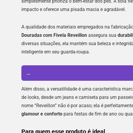
simplesmente prioriza o bem-estar dos pés. A sola fle
impacto e oferece uma pisada macia e agradável.
A qualidade dos materiais empregados na fabricaçã
Douradas com Fivela Reveillon
assegura sua
durabil
diversas situações, ela mantém sua beleza e integr
inteligente em seu guarda-roupa.
...
Além disso, a versatilidade é uma característica m
de looks, desde um jeans e camiseta para um passeio
nome “Reveillon” não é por acaso; ela é perfeitamen
glamour e conforto
para festas de fim de ano ou qua
Para quem esse produto é ideal