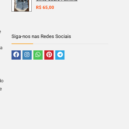
R$
65,00
e
Siga-nos nas Redes Sociais
ta
do
e