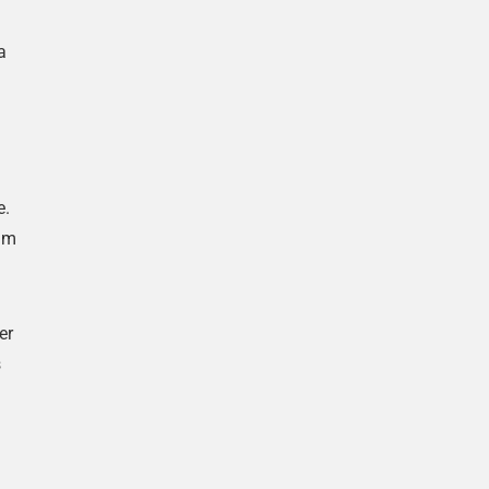
a
e.
um
er
s