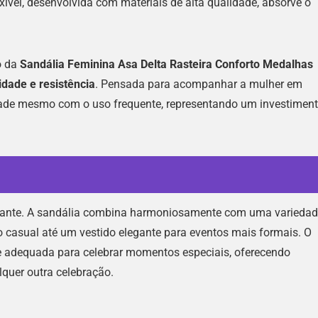
xível, desenvolvida com materiais de alta qualidade, absorve o
o da
Sandália Feminina Asa Delta Rasteira Conforto Medalhas
idade e resistência
. Pensada para acompanhar a mulher em
idade mesmo com o uso frequente, representando um investimen
arcante. A sandália combina harmoniosamente com uma varieda
 casual até um vestido elegante para eventos mais formais. O
te adequada para celebrar momentos especiais, oferecendo
lquer outra celebração.