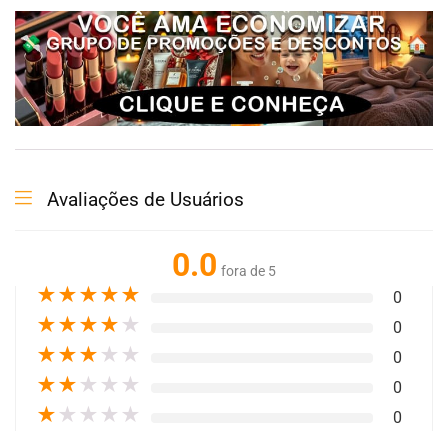
Avaliações de Usuários
0.0
fora de 5
★
★
★
★
★
0
★
★
★
★
★
0
★
★
★
★
★
0
★
★
★
★
★
0
★
★
★
★
★
0