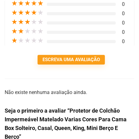
★
★
★
★
★
0
★
★
★
★
★
0
★
★
★
★
★
0
★
★
★
★
★
0
★
★
★
★
★
0
ESCREVA UMA AVALIAÇÃO
Não existe nenhuma avaliação ainda.
Seja o primeiro a avaliar “Protetor de Colchão
Impermeável Matelado Varias Cores Para Cama
Box Solteiro, Casal, Queen, King, Mini Berço E
Berço”