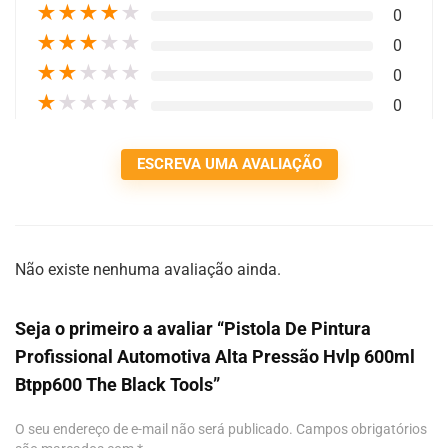
★
★
★
★
★
0
★
★
★
★
★
0
★
★
★
★
★
0
★
★
★
★
★
0
ESCREVA UMA AVALIAÇÃO
Não existe nenhuma avaliação ainda.
Seja o primeiro a avaliar “Pistola De Pintura
Profissional Automotiva Alta Pressão Hvlp 600ml
Btpp600 The Black Tools”
O seu endereço de e-mail não será publicado.
Campos obrigatórios