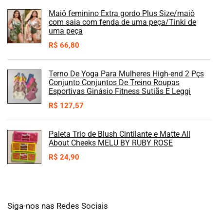
Maiô feminino Extra gordo Plus Size/maiô
com saia com fenda de uma peça/Tinki de
uma peça
R$
66,80
Terno De Yoga Para Mulheres High-end 2 Pçs
Conjunto Conjuntos De Treino Roupas
Esportivas Ginásio Fitness Sutiãs E Leggi
R$
127,57
Paleta Trio de Blush Cintilante e Matte All
About Cheeks MELU BY RUBY ROSE
R$
24,90
Siga-nos nas Redes Sociais