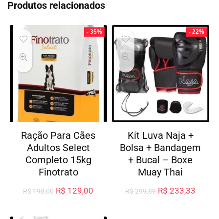
Produtos relacionados
- 35%
- 22%
Ração Para Cães
Kit Luva Naja +
Adultos Select
Bolsa + Bandagem
Completo 15kg
+ Bucal – Boxe
Finotrato
Muay Thai
R$
129,00
R$
233,33
R$
198,00
R$
299,89