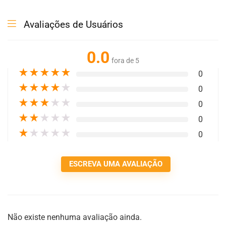
Avaliações de Usuários
0.0
fora de 5
★
★
★
★
★
0
★
★
★
★
★
0
★
★
★
★
★
0
★
★
★
★
★
0
★
★
★
★
★
0
ESCREVA UMA AVALIAÇÃO
Não existe nenhuma avaliação ainda.