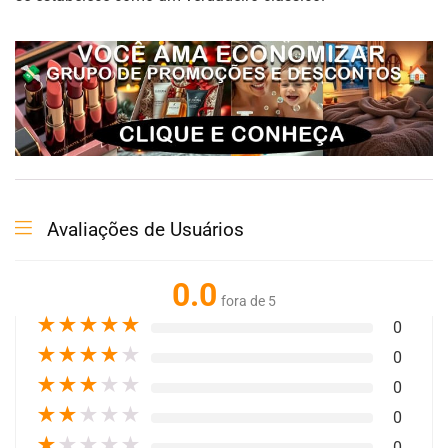
Avaliações de Usuários
0.0
fora de 5
★
★
★
★
★
0
★
★
★
★
★
0
★
★
★
★
★
0
★
★
★
★
★
0
★
★
★
★
★
0