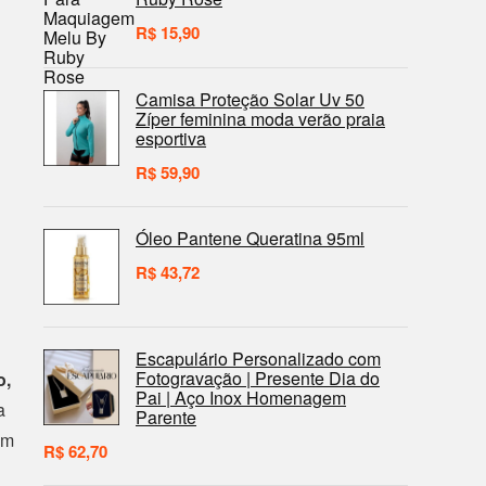
R$
15,90
Camisa Proteção Solar Uv 50
Zíper feminina moda verão praia
esportiva
R$
59,90
Óleo Pantene Queratina 95ml
R$
43,72
Escapulário Personalizado com
Fotogravação | Presente Dia do
o,
Pai | Aço Inox Homenagem
a
Parente
am
R$
62,70