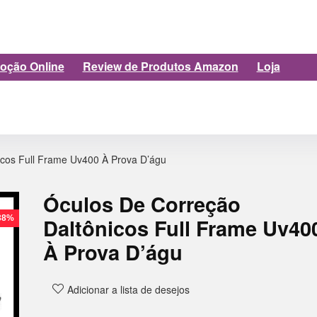
oção Online
Review de Produtos Amazon
Loja
icos Full Frame Uv400 À Prova D’águ
Óculos De Correção
 38%
Daltônicos Full Frame Uv40
À Prova D’águ
Adicionar a lista de desejos