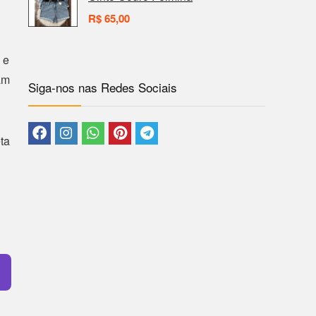
R$
65,00
 e
am
Siga-nos nas Redes Sociais
ta