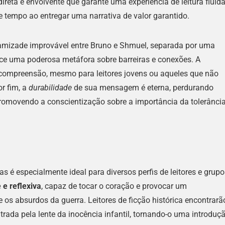
reta e envolvente que garante uma experiência de leitura fluida
 tempo ao entregar uma narrativa de valor garantido.
 amizade improvável entre Bruno e Shmuel, separada por uma
ece uma poderosa metáfora sobre barreiras e conexões. A
a compreensão, mesmo para leitores jovens ou aqueles que não
r fim, a
durabilidade
de sua mensagem é eterna, perdurando
promovendo a conscientização sobre a importância da tolerância
s é especialmente ideal para diversos perfis de leitores e grupo
 e reflexiva
, capaz de tocar o coração e provocar um
s absurdos da guerra. Leitores de ficção histórica encontrarã
ltrada pela lente da inocência infantil, tornando-o uma introduç