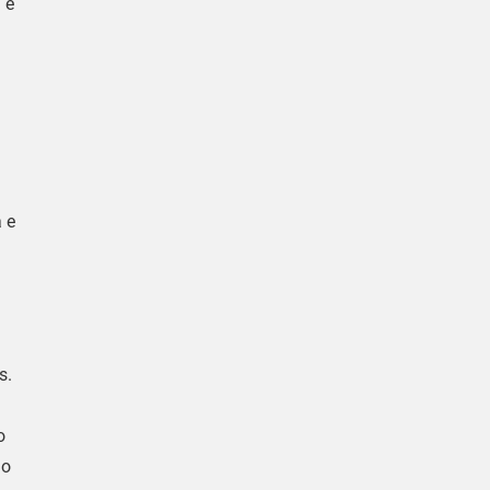
 e
 e
s.
o
ão