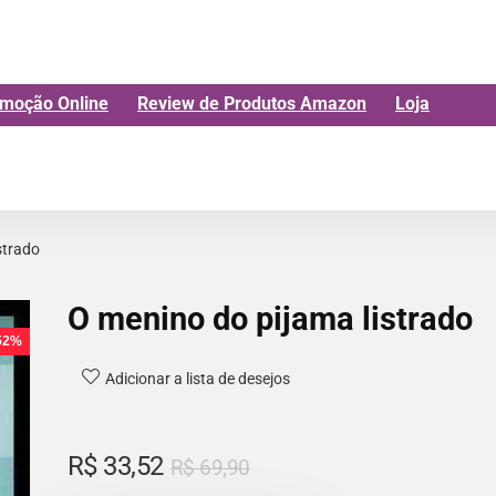
moção Online
Review de Produtos Amazon
Loja
strado
O menino do pijama listrado
 52%
Adicionar a lista de desejos
R$
33,52
R$
69,90