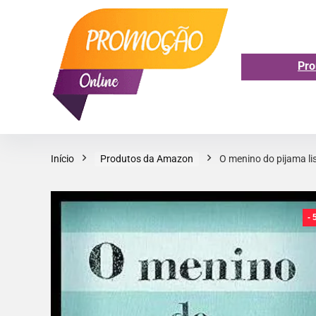
Pro
Início
Produtos da Amazon
O menino do pijama li
-