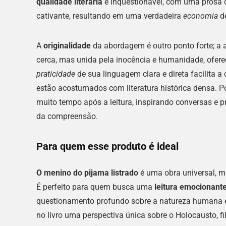
qualidade literária
é inquestionável, com uma prosa di
cativante, resultando em uma verdadeira
economia
de
A
originalidade
da abordagem é outro ponto forte; a
cerca, mas unida pela inocência e humanidade, ofer
praticidade
de sua linguagem clara e direta facilita 
estão acostumados com literatura histórica densa. Po
muito tempo após a leitura, inspirando conversas e 
da compreensão.
Para quem esse produto é ideal
O menino do pijama listrado
é uma obra universal, ma
É perfeito para quem busca uma
leitura emocionante
questionamento profundo sobre a natureza humana e o
no livro uma perspectiva única sobre o Holocausto, fi