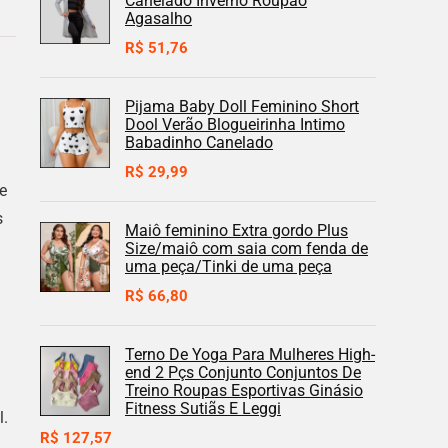
Canelado Inverno Roupão
Agasalho
R$
51,76
Pijama Baby Doll Feminino Short
Dool Verão Blogueirinha Intimo
Babadinho Canelado
R$
29,99
e
s
Maiô feminino Extra gordo Plus
Size/maiô com saia com fenda de
uma peça/Tinki de uma peça
R$
66,80
Terno De Yoga Para Mulheres High-
end 2 Pçs Conjunto Conjuntos De
Treino Roupas Esportivas Ginásio
Fitness Sutiãs E Leggi
l.
R$
127,57