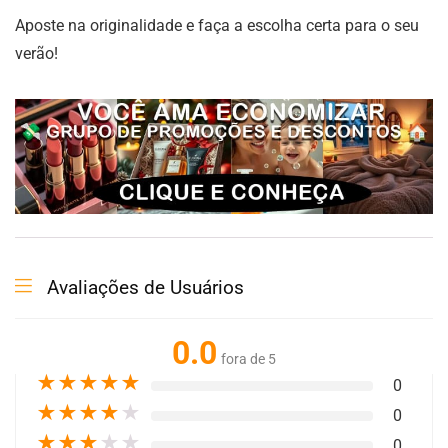
Aposte na originalidade e faça a escolha certa para o seu
verão!
Avaliações de Usuários
0.0
fora de 5
★
★
★
★
★
0
★
★
★
★
★
0
★
★
★
★
★
0