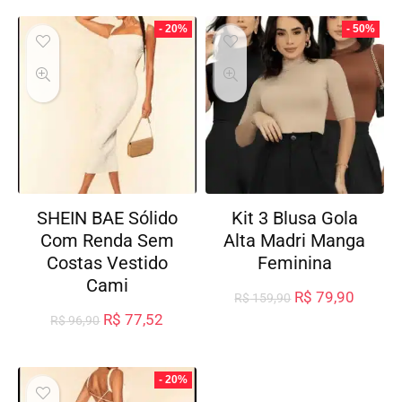
- 20%
- 50%
SHEIN BAE Sólido
Kit 3 Blusa Gola
Com Renda Sem
Alta Madri Manga
Costas Vestido
Feminina
Cami
R$
79,90
R$
159,90
R$
77,52
R$
96,90
- 20%