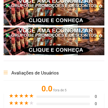
Avaliações de Usuários
0.0
fora de 5
★
★
★
★
★
0
★
★
★
★
★
0