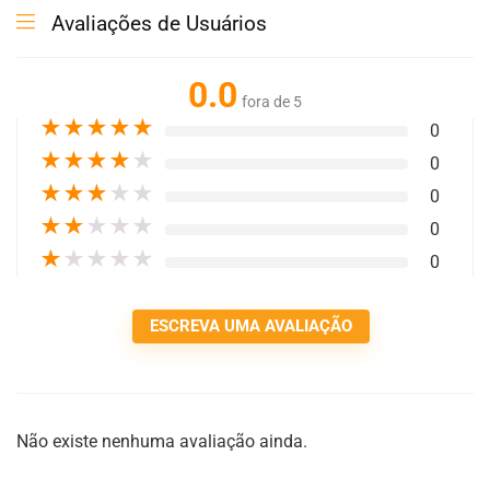
Avaliações de Usuários
0.0
fora de 5
★
★
★
★
★
0
★
★
★
★
★
0
★
★
★
★
★
0
★
★
★
★
★
0
★
★
★
★
★
0
ESCREVA UMA AVALIAÇÃO
Não existe nenhuma avaliação ainda.