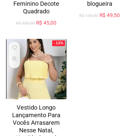
Feminino Decote
blogueira
Quadrado
R$
49,50
R$
139,00
R$
45,00
R$
300,00
- 13%
Vestido Longo
Lançamento Para
Vocês Arrasarem
Nesse Natal,