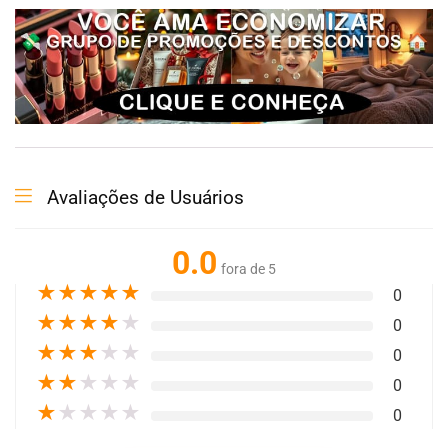
Avaliações de Usuários
0.0
fora de 5
★
★
★
★
★
0
★
★
★
★
★
0
★
★
★
★
★
0
★
★
★
★
★
0
★
★
★
★
★
0