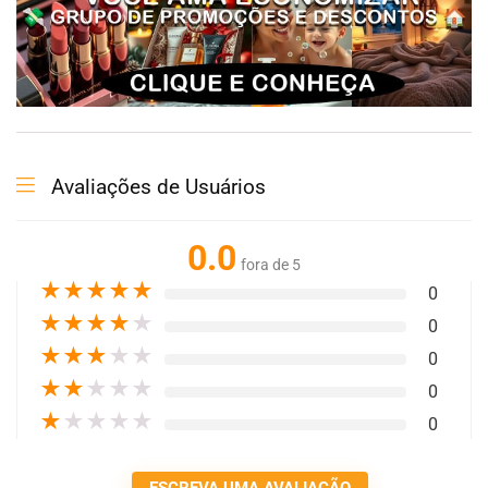
Avaliações de Usuários
0.0
fora de 5
★
★
★
★
★
0
★
★
★
★
★
0
★
★
★
★
★
0
★
★
★
★
★
0
★
★
★
★
★
0
ESCREVA UMA AVALIAÇÃO