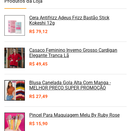
Produtos da Loja
Cera Antifrizz Adeus Frizz Bastão Stick
Kokeshi 12g
R$
79,12
Casaco Feminino Inverno Grosso Cardigan
Elegante Trança Lã
R$
49,45
Blusa Canelada Gola Alta Com Manga -
MELHOR PREÇO SUPER PROMOÇÃO
R$
27,49
Pincel Para Maquiagem Melu By Ruby Rose
R$
15,90