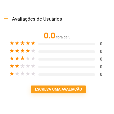
Avaliações de Usuários
0.0
fora de 5
★
★
★
★
★
0
★
★
★
★
★
0
★
★
★
★
★
0
★
★
★
★
★
0
★
★
★
★
★
0
ESCREVA UMA AVALIAÇÃO