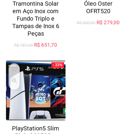
Tramontina Solar
Óleo Oster
em Aço Inox com
OFRT520
Fundo Triplo e
R$
279,00
R$
360,89
Tampas de Inox 6
Peças
R$
651,70
R$
787,00
- 33%
PlayStation5 Slim