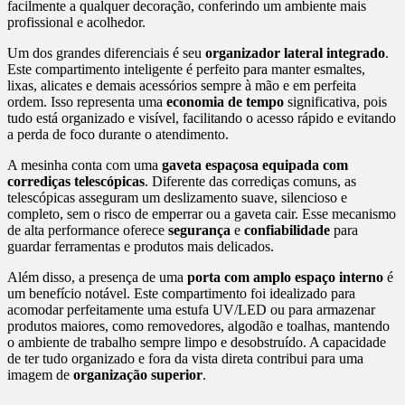
facilmente a qualquer decoração, conferindo um ambiente mais
profissional e acolhedor.
Um dos grandes diferenciais é seu
organizador lateral integrado
.
Este compartimento inteligente é perfeito para manter esmaltes,
lixas, alicates e demais acessórios sempre à mão e em perfeita
ordem. Isso representa uma
economia de tempo
significativa, pois
tudo está organizado e visível, facilitando o acesso rápido e evitando
a perda de foco durante o atendimento.
A mesinha conta com uma
gaveta espaçosa equipada com
corrediças telescópicas
. Diferente das corrediças comuns, as
telescópicas asseguram um deslizamento suave, silencioso e
completo, sem o risco de emperrar ou a gaveta cair. Esse mecanismo
de alta performance oferece
segurança
e
confiabilidade
para
guardar ferramentas e produtos mais delicados.
Além disso, a presença de uma
porta com amplo espaço interno
é
um benefício notável. Este compartimento foi idealizado para
acomodar perfeitamente uma estufa UV/LED ou para armazenar
produtos maiores, como removedores, algodão e toalhas, mantendo
o ambiente de trabalho sempre limpo e desobstruído. A capacidade
de ter tudo organizado e fora da vista direta contribui para uma
imagem de
organização superior
.