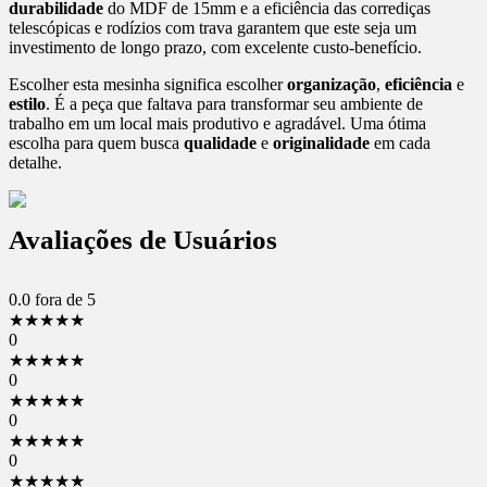
durabilidade
do MDF de 15mm e a eficiência das corrediças
telescópicas e rodízios com trava garantem que este seja um
investimento de longo prazo, com excelente custo-benefício.
Escolher esta mesinha significa escolher
organização
,
eficiência
e
estilo
. É a peça que faltava para transformar seu ambiente de
trabalho em um local mais produtivo e agradável. Uma ótima
escolha para quem busca
qualidade
e
originalidade
em cada
detalhe.
Avaliações de Usuários
0.0
fora de 5
★
★
★
★
★
0
★
★
★
★
★
0
★
★
★
★
★
0
★
★
★
★
★
0
★
★
★
★
★