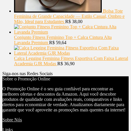
Bolsa Tote
Feminina de Grande Capacidade — Estilo Casual, Ombro e
Mão, Ideal para Estudantes
R$
38,00
Conjunto Fitness Feminino Top + Calça Cintura Alta
Lavanda Premium
R$
59,64
Calça Legging Feminina Fitness Esportiva Com Faixa Lateral
Academia GJR Modas
R$
36,90
Siga-nos nas Redes Sociais
Sobre o Promoção Online
O Promoção Online é o seu guia confiável para encontrar as
melhores ofertas e descontos da Amazon. Aqui você descobre
produtos de qualidade com avaliações reais, comparativos e links
diretos para economizar de verdade. Atualizamos diariamente para
garantir que você aproveite as promoções mais quentes da internet!
Sobre Nós
Links