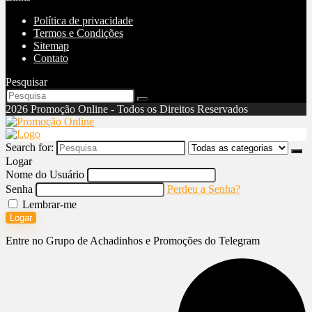
Política de privacidade
Termos e Condições
Sitemap
Contato
Pesquisar
2026 Promoção Online - Todos os Direitos Reservados
Search for:
Logar
Nome do Usuário
Senha
Perdeu a Senha?
Lembrar-me
Logar
Entre no Grupo de Achadinhos e Promoções do Telegram