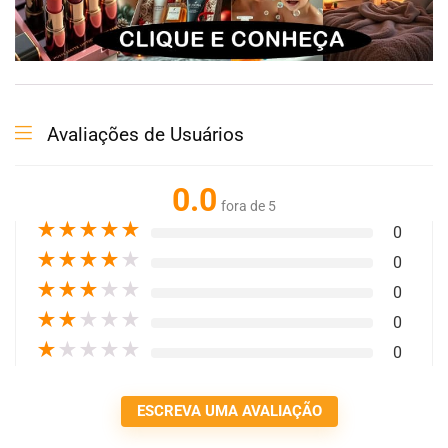
Avaliações de Usuários
0.0
fora de 5
★
★
★
★
★
0
★
★
★
★
★
0
★
★
★
★
★
0
★
★
★
★
★
0
★
★
★
★
★
0
ESCREVA UMA AVALIAÇÃO