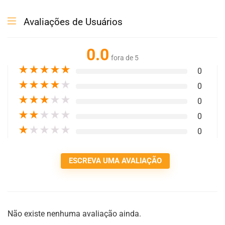
Avaliações de Usuários
0.0
fora de 5
★
★
★
★
★
0
★
★
★
★
★
0
★
★
★
★
★
0
★
★
★
★
★
0
★
★
★
★
★
0
ESCREVA UMA AVALIAÇÃO
Não existe nenhuma avaliação ainda.