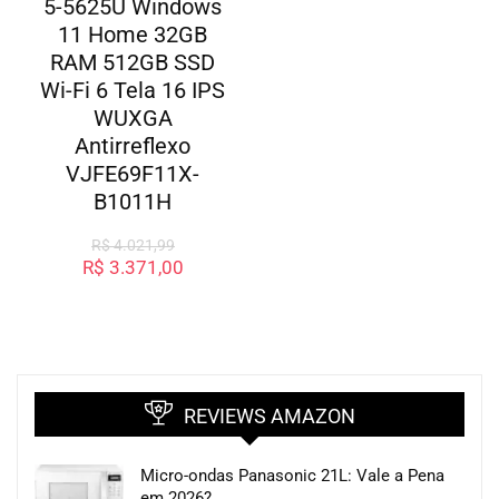
5-5625U Windows
11 Home 32GB
RAM 512GB SSD
Wi-Fi 6 Tela 16 IPS
WUXGA
Antirreflexo
VJFE69F11X-
B1011H
R$
4.021,99
R$
3.371,00
REVIEWS AMAZON
Micro-ondas Panasonic 21L: Vale a Pena
em 2026?