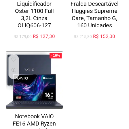
Liquidificador
Fralda Descartável
Oster 1100 Full
Huggies Supreme
3,2L Cinza
Care, Tamanho G,
OLIQ606-127
160 Unidades
R$
127,30
R$
152,00
R$
179,00
R$
215,80
- 16%
Notebook VAIO
FE16 AMD Ryzen