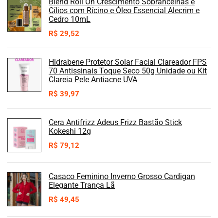
Blend Roll On Crescimento Sobrancelhas e
Cílios com Rícino e Óleo Essencial Alecrim e
Cedro 10mL
R$
29,52
Hidrabene Protetor Solar Facial Clareador FPS
70 Antissinais Toque Seco 50g Unidade ou Kit
Clareia Pele Antiacne UVA
R$
39,97
Cera Antifrizz Adeus Frizz Bastão Stick
Kokeshi 12g
R$
79,12
Casaco Feminino Inverno Grosso Cardigan
Elegante Trança Lã
R$
49,45