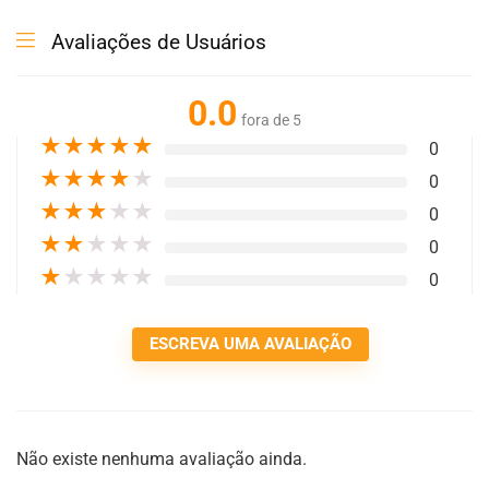
Avaliações de Usuários
0.0
fora de 5
★
★
★
★
★
0
★
★
★
★
★
0
★
★
★
★
★
0
★
★
★
★
★
0
★
★
★
★
★
0
ESCREVA UMA AVALIAÇÃO
Não existe nenhuma avaliação ainda.