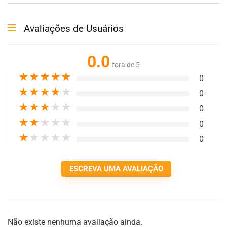
Avaliações de Usuários
0.0
fora de 5
★
★
★
★
★
0
★
★
★
★
★
0
★
★
★
★
★
0
★
★
★
★
★
0
★
★
★
★
★
0
ESCREVA UMA AVALIAÇÃO
Não existe nenhuma avaliação ainda.